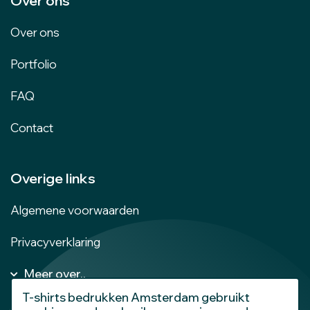
Over ons
Over ons
Portfolio
FAQ
Contact
Overige links
Algemene voorwaarden
Privacyverklaring
Meer over..
Kleding bedrukken Amsterdam
T-shirts bedrukken Amsterdam gebruikt
Dames T-shirts bedrukken