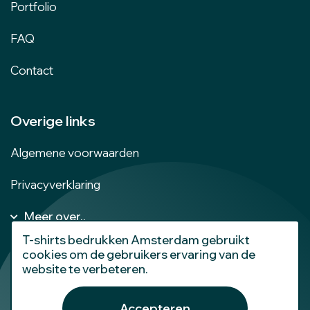
Portfolio
FAQ
Contact
Overige links
Algemene voorwaarden
Privacyverklaring
Meer over..
Kleding bedrukken Amsterdam
T-shirts bedrukken Amsterdam gebruikt
Dames T-shirts bedrukken
cookies om de gebruikers ervaring van de
website te verbeteren.
Kinder T-shirts bedrukken
Truien bedrukken
Accepteren